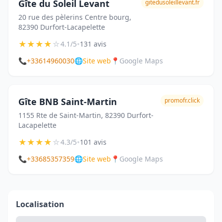
Gîte du Soleil Levant
gitedusoleillevant.fr
20 rue des pèlerins Centre bourg,
82390 Durfort-Lacapelette
★
★
★
★
☆
•
4.1/5
131 avis
📞
+33614960030
🌐
Site web
📍
Google Maps
Gîte BNB Saint-Martin
promofr.click
1155 Rte de Saint-Martin, 82390 Durfort-
Lacapelette
★
★
★
★
☆
•
4.3/5
101 avis
📞
+33685357359
🌐
Site web
📍
Google Maps
Localisation