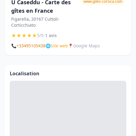
U Caseddu - Carte des
www.gites-corsica.com
gîtes en France
Figarella, 20167 Cuttoli-
Corticchiato
★
★
★
★
★
•
5/5
1 avis
📞
+33495105438
🌐
Site web
📍
Google Maps
Localisation