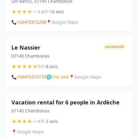
Les Bancs, 07140 Chambonas
★
★
★
★
☆
•
4.6/5
10 avis
📞
+33475372298
📍
Google Maps
Le Nassier
nassier.info
07140 Chambonas
★
★
★
★
★
•
5/5
8 avis
📞
+33475373170
🌐
Site web
📍
Google Maps
Vacation rental for 6 people in Ardèche
07140 Chambonas
★
★
★
★
☆
•
4/5
2 avis
📍
Google Maps