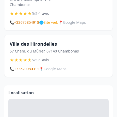
Chambonas
★
★
★
★
★
•
5/5
1 avis
📞
+33675854918
🌐
Site web
📍
Google Maps
Villa des Hirondelles
57 Chem. du Mûrier, 07140 Chambonas
★
★
★
★
★
•
5/5
1 avis
📞
+33620980311
📍
Google Maps
Localisation