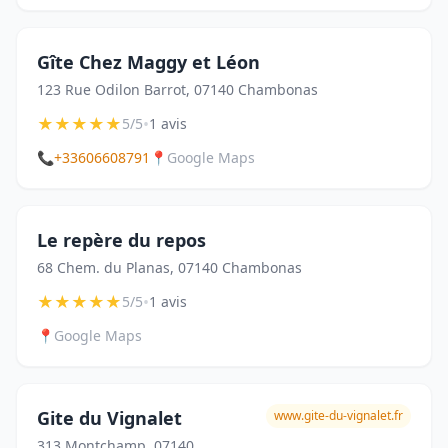
Gîte Chez Maggy et Léon
123 Rue Odilon Barrot, 07140 Chambonas
★
★
★
★
★
•
5/5
1 avis
📞
+33606608791
📍
Google Maps
Le repère du repos
68 Chem. du Planas, 07140 Chambonas
★
★
★
★
★
•
5/5
1 avis
📍
Google Maps
Gite du Vignalet
www.gite-du-vignalet.fr
313 Montchamp, 07140