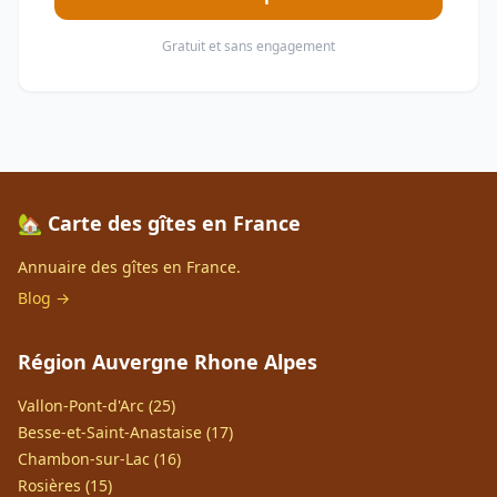
Gratuit et sans engagement
🏡 Carte des gîtes en France
Annuaire des gîtes en France.
Blog →
Région Auvergne Rhone Alpes
Vallon-Pont-d'Arc (25)
Besse-et-Saint-Anastaise (17)
Chambon-sur-Lac (16)
Rosières (15)