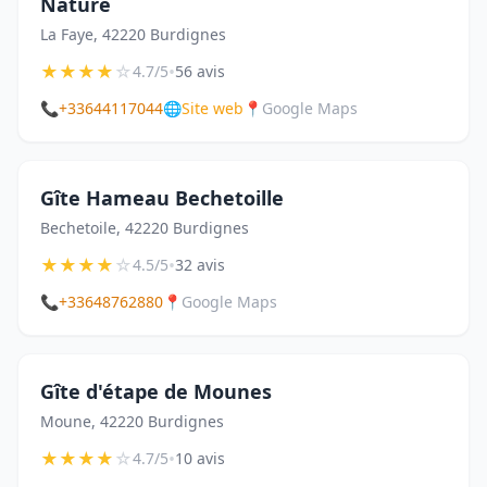
Nature
La Faye, 42220 Burdignes
★
★
★
★
☆
•
4.7/5
56 avis
📞
+33644117044
🌐
Site web
📍
Google Maps
Gîte Hameau Bechetoille
Bechetoile, 42220 Burdignes
★
★
★
★
☆
•
4.5/5
32 avis
📞
+33648762880
📍
Google Maps
Gîte d'étape de Mounes
Moune, 42220 Burdignes
★
★
★
★
☆
•
4.7/5
10 avis