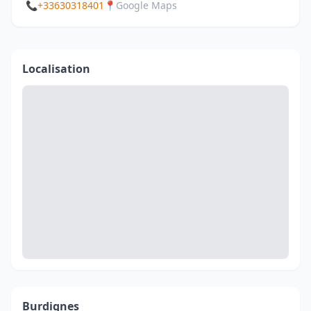
📞
+33630318401
📍
Google Maps
Localisation
Burdignes