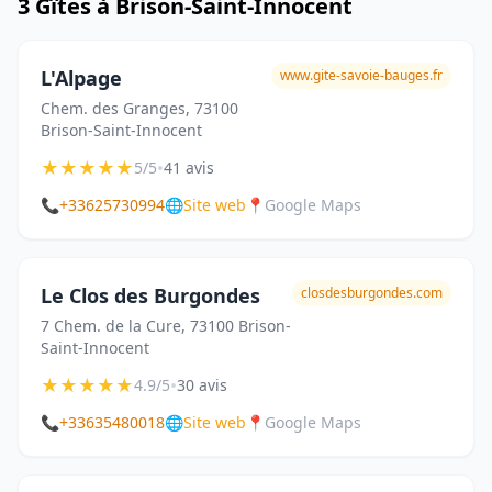
3 Gîtes à Brison-Saint-Innocent
L'Alpage
www.gite-savoie-bauges.fr
Chem. des Granges, 73100
Brison-Saint-Innocent
★
★
★
★
★
•
5/5
41 avis
📞
+33625730994
🌐
Site web
📍
Google Maps
Le Clos des Burgondes
closdesburgondes.com
7 Chem. de la Cure, 73100 Brison-
Saint-Innocent
★
★
★
★
★
•
4.9/5
30 avis
📞
+33635480018
🌐
Site web
📍
Google Maps