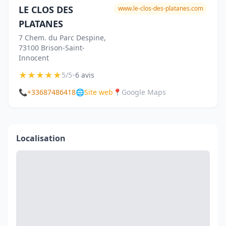
LE CLOS DES
www.le-clos-des-platanes.com
PLATANES
7 Chem. du Parc Despine,
73100 Brison-Saint-
Innocent
★
★
★
★
★
•
5/5
6 avis
📞
+33687486418
🌐
Site web
📍
Google Maps
Localisation