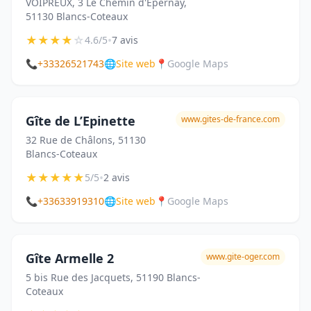
VOIPREUX, 3 Le Chemin d'Epernay,
51130 Blancs-Coteaux
★
★
★
★
☆
•
4.6/5
7 avis
📞
+33326521743
🌐
Site web
📍
Google Maps
Gîte de L’Epinette
www.gites-de-france.com
32 Rue de Châlons, 51130
Blancs-Coteaux
★
★
★
★
★
•
5/5
2 avis
📞
+33633919310
🌐
Site web
📍
Google Maps
Gîte Armelle 2
www.gite-oger.com
5 bis Rue des Jacquets, 51190 Blancs-
Coteaux