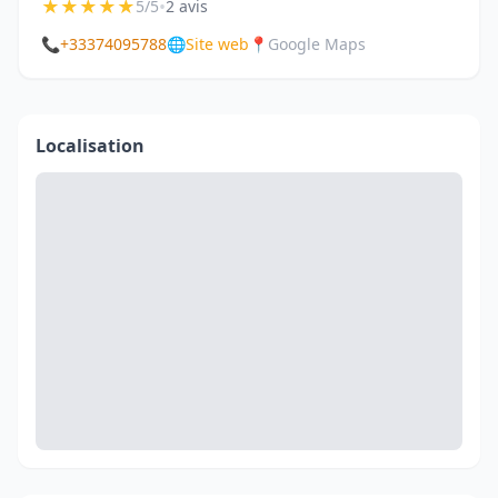
★
★
★
★
★
•
5/5
2 avis
📞
+33374095788
🌐
Site web
📍
Google Maps
Localisation