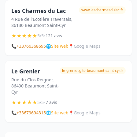
Les Charmes du Lac
www.lescharmesdulac.fr
4 Rue de l'Ecotière Traversais,
86130 Beaumont Saint-Cyr
★
★
★
★
★
•
5/5
121 avis
📞
+33766368695
🌐
Site web
📍
Google Maps
Le Grenier
le-grenier.gite-beaumont-saint-cyr.fr
Rue du Clos Reigner,
86490 Beaumont Saint-
Cyr
★
★
★
★
★
•
5/5
7 avis
📞
+33679694315
🌐
Site web
📍
Google Maps