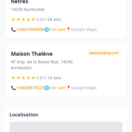
hêtres
14250 Aurseulles
★
★
★
★
★
•
4.8/5
24 avis
📞
+33627694896
🌐
Site web
📍
Google Maps
Maison Thalène
www.booking.com
47 Imp. de la Basse Rue, 14240
Aurseulles
★
★
★
★
★
•
4.8/5
16 avis
📞
+33638679323
🌐
Site web
📍
Google Maps
Localisation